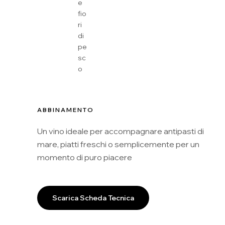
e
fio
ri
di
pe
sc
o
ABBINAMENTO
Un vino ideale per accompagnare antipasti di
mare, piatti freschi o semplicemente per un
momento di puro piacere
Scarica Scheda Tecnica