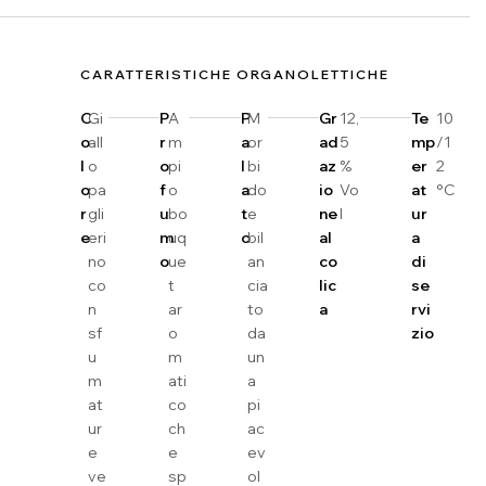
CARATTERISTICHE ORGANOLETTICHE
C
Gi
P
A
P
M
Gr
12,
Te
10
o
all
r
m
a
or
ad
5
mp
/1
l
o
o
pi
l
bi
az
%
er
2
o
pa
f
o
a
do
io
Vo
at
°C
r
gli
u
bo
t
e
ne
l
ur
e
eri
m
uq
o
bil
al
a
no
o
ue
an
co
di
co
t
cia
lic
se
n
ar
to
a
rvi
sf
o
da
zio
u
m
un
m
ati
a
at
co
pi
ur
ch
ac
e
e
ev
ve
sp
ol