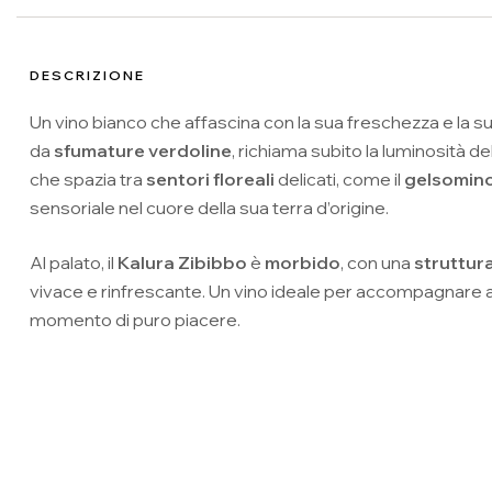
DESCRIZIONE
Un vino bianco che affascina con la sua freschezza e la s
da
sfumature verdoline
, richiama subito la luminosità del
che spazia tra
sentori floreali
delicati, come il
gelsomin
sensoriale nel cuore della sua terra d’origine.
Al palato, il
Kalura Zibibbo
è
morbido
, con una
struttur
vivace e rinfrescante. Un vino ideale per accompagnare a
momento di puro piacere.