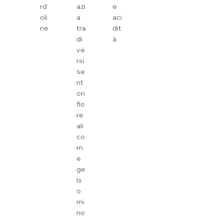
rd
azi
e
oli
a
aci
ne
tra
dit
di
à
ve
rsi
se
nt
ori
flo
re
ali
co
m
e
ge
ls
o
mi
no