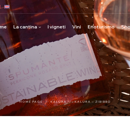
me
La cantina
I vigneti
Vini
Enoturismo
Sh
HOME PAGE
/
KALURA
/
KALURA – ZIBIBBO