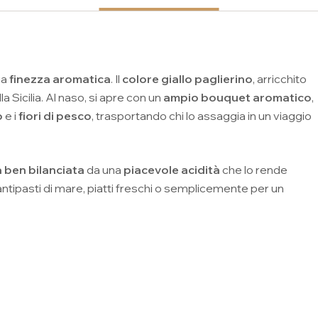
ua
finezza aromatica
. Il
colore giallo paglierino
, arricchito
la Sicilia. Al naso, si apre con un
ampio bouquet aromatico
,
o
e i
fiori di pesco
, trasportando chi lo assaggia in un viaggio
a ben bilanciata
da una
piacevole acidità
che lo rende
ntipasti di mare, piatti freschi o semplicemente per un