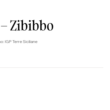
 – Zibibbo
o: IGP Terre Siciliane