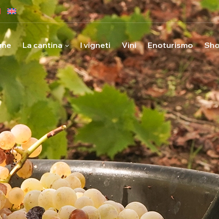
me
La cantina
I vigneti
Vini
Enoturismo
Sh