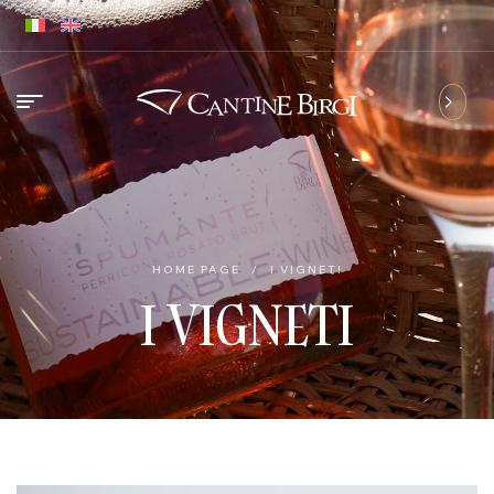
HOME PAGE
/
I VIGNETI
I VIGNETI