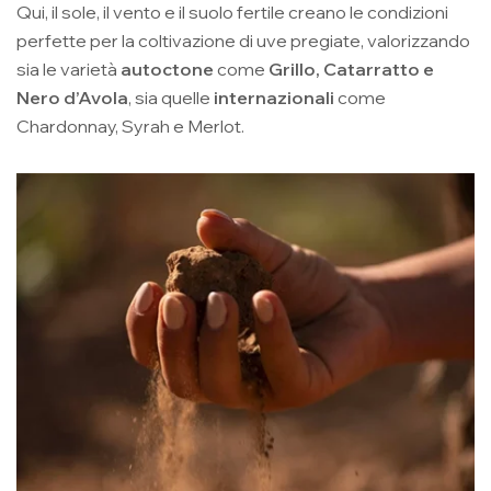
Qui, il sole, il vento e il suolo fertile creano le condizioni
perfette per la coltivazione di uve pregiate, valorizzando
sia le varietà
autoctone
come
Grillo, Catarratto e
Nero d’Avola
, sia quelle
internazionali
come
Chardonnay, Syrah e Merlot.