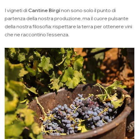
I vigneti di
Cantine Birgi
non sono solo il punto di
partenza della nostra produzione, ma il cuore pulsante
della nostra filosofia: rispettare la terra per ottenere vini
che ne raccontino l’essenza.