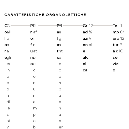
CARATTERISTICHE ORGANOLETTICHE
C
Gi
P
R
P
El
Gr
12
Te
1
o
all
r
af
a
e
ad
%
mp
0/
l
o
o
fi
l
g
azi
V
era
12
o
p
f
n
a
a
on
ol
tur
°
r
a
u
at
t
nt
e
a di
C
e
gli
m
o
o
e
alc
ser
er
o
e
e
oli
vizi
in
c
c
ca
o
o
o
o
c
n
n
o
u
b
n
n
u
rif
a
o
le
m
n
s
pi
a
si
o
p
v
b
er