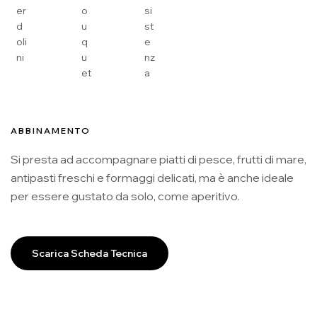
er
o
si
d
u
st
oli
q
e
ni
u
nz
et
a
ABBINAMENTO
Si presta ad accompagnare piatti di pesce, frutti di mare,
antipasti freschi e formaggi delicati, ma è anche ideale
per essere gustato da solo, come aperitivo.
Scarica Scheda Tecnica