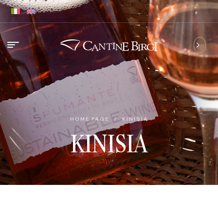
HOME PAGE
/
KINISIA
KINISIA