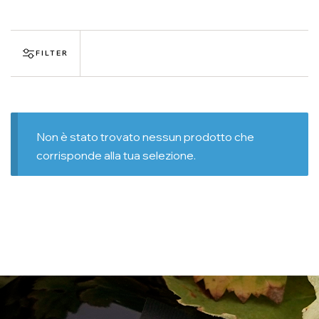
FILTER
Non è stato trovato nessun prodotto che
corrisponde alla tua selezione.