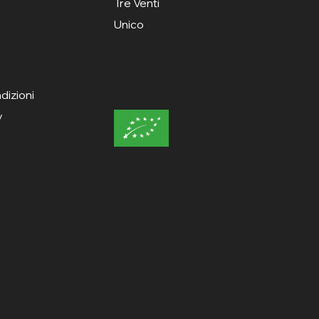
Tre Venti
Unico
dizioni
y