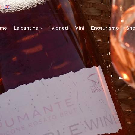
me
La cantina
I vigneti
Vini
Enoturismo
Sh