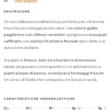
Descrizione
DESCRIZIONE
Un vino dalla personalità briosa, perfetto per chi ama la
freschezza e l’eleganza nel calice. Dal
colore giallo
paglierino con riflessi verdolini
, sprigiona un
bouquet
raffinato
con
sentori fruttati e floreali
, tipici delle uve
autoctone siciliane.
Al palato è
fresco, ben strutturato e armonioso
,
ideale da gustare come aperitivo o in abbinamento a
piatti a base di pesce, crostacei e formaggi freschi
.
Un sorso di Sicilia che conquista con la sua vivacità.
CARATTERISTICHE ORGANOLETTICHE
C
Gi
P
Ri
P
Fr
Gr
12
Te
1