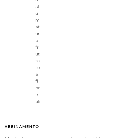
sf
u
m
at
ur
e
fr
ut
ta
te
e
fl
or
e
ali
ABBINAMENTO